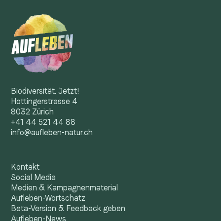
Aufleben
G
Finde heraus, was du für die Biodiversität tun
T
kannst
Wissen
Faszination Biodiversität
Biodiversität. Jetzt!
Hottingerstrasse 4
8032 Zürich
+41 44 521 44 88
info@aufleben-natur.ch
Kontakt
Social Media
Medien & Kampagnenmaterial
Aufleben-Wortschatz
Beta-Version & Feedback geben
Aufleben-News