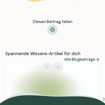
Diesen Beitrag teilen
Spannende Wissens-Artikel für dich
Alle Blogbeiträge
2
4.3.2026
1 min
A